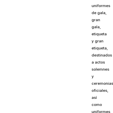
uniformes
de gala,
gran
gala,
etiqueta
y gran
etiqueta,
destinados
a actos
solemnes
y
ceremonia
oficiales,
así
como
uniformes