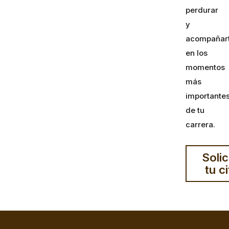
perdurar
y
acompañar
en los
momentos
más
importante
de tu
carrera.
Solic
tu ci