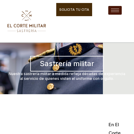
Ir
al
SOLICITA TU CITA
contenido
Sastrería militar
Nuestra sastrería militar a medida refleja décadas de experiencia
al servicio de quienes visten el uniforme con orgullo.
En El
Corte