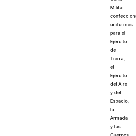
Militar
confeccio
uniformes
para el
Ejército
de
Tierra,
el
Ejército
del Aire
y del
Espacio,
la
Armada
y los
Cuerpos